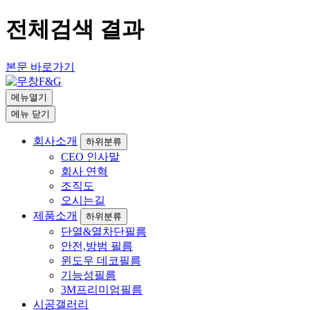
전체검색 결과
본문 바로가기
메뉴열기
메뉴
닫기
회사소개
하위분류
CEO 인사말
회사 연혁
조직도
오시는길
제품소개
하위분류
단열&열차단필름
안전,방범 필름
윈도우 데코필름
기능성필름
3M프리미엄필름
시공갤러리