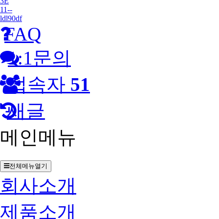
3E
11--
ldl90df
FAQ
1:1문의
접속자
51
새글
메인메뉴
전체메뉴열기
회사소개
제품소개