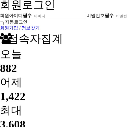
회원로그인
회원아이디
필수
비밀번호
필수
자동로그인
회원가입
/
정보찾기
접속자집계
오늘
882
어제
1,422
최대
3,608